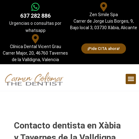
Zen Smile Spa
637 282 886
Carrer de Jorge Luis Borges, 9,
Urgencias o consultas por
Bajo local 3, 03730 Xàbia, Alicante
whatsapp
Clínica Dental Vicent Grau
¡Pide CITA ahora!
Carrer Major, 20, 46760 Tavernes
de la Valldigna, Valencia
Contacto dentista en Xàbia
y Tavernes de la Valldigna