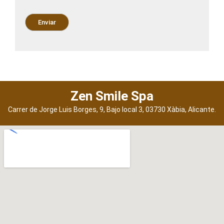
este
campo
vacío.
Zen Smile Spa
Carrer de Jorge Luis Borges, 9, Bajo local 3, 03730 Xàbia, Alicante.