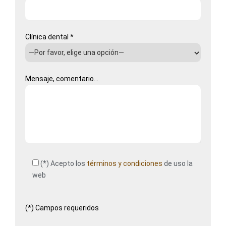
Clínica dental *
Mensaje, comentario...
(*) Acepto los
términos y condiciones
de uso la
web
Por
(*) Campos requeridos
favor,
deja